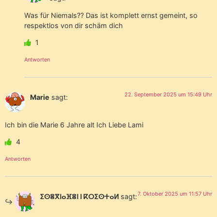
Was für Niemals?? Das ist komplett ernst gemeint, so
respektlos von dir schäm dich
1
Antworten
22. September 2025 um 15:49 Uhr
Marie
sagt:
Ich bin die Marie 6 Jahre alt Ich Liebe Lami
4
Antworten
7. Oktober 2025 um 11:57 Uhr
ⵉⵙⴻⴳⵏⴰⴼⴻⵏ ⵏ ⴽⵔⵉⵙⵜⴰⵍ
sagt: