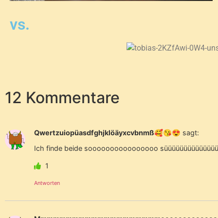
vs.
12 Kommentare
Qwertzuiopüasdfghjklöäyxcvbnmß🥰😘😍
sagt:
Ich finde beide soooooooooooooooo süüüüüüüüüüüüü
1
Antworten