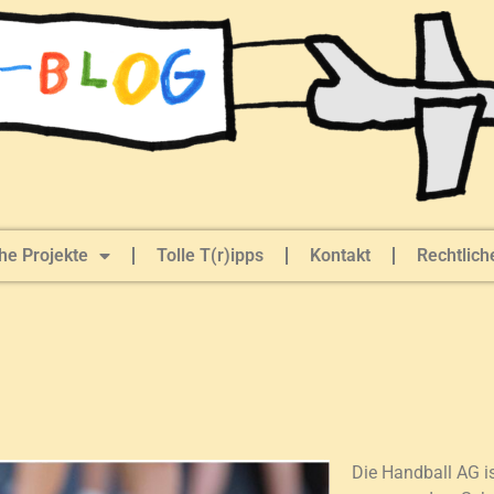
he Projekte
Tolle T(r)ipps
Kontakt
Rechtlich
Die Handball AG is