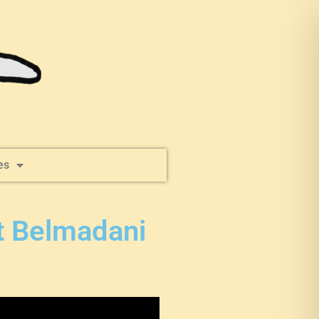
es
t Belmadani