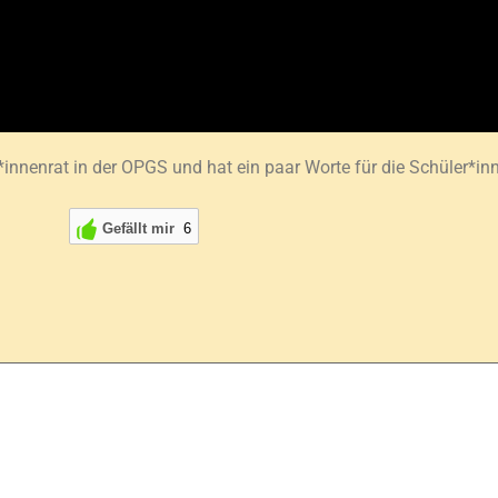
*innenrat in der OPGS und hat ein paar Worte für die Schüler*
Gefällt mir
6