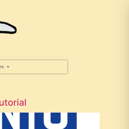
es
torial