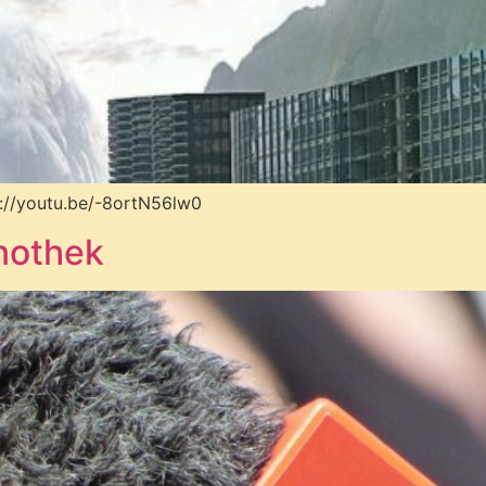
s://youtu.be/-8ortN56lw0
hnothek